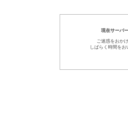
現在サーバ
ご迷惑をおか
しばらく時間をお