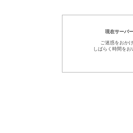
現在サーバ
ご迷惑をおか
しばらく時間をお