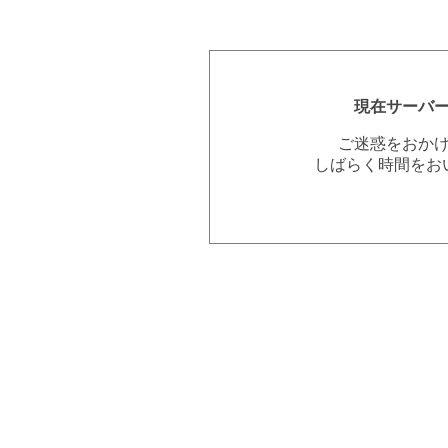
現在サーバ
ご迷惑をおか
しばらく時間をお