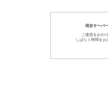
現在サーバ
ご迷惑をおか
しばらく時間をお