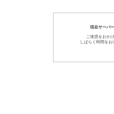
現在サーバ
ご迷惑をおか
しばらく時間をお