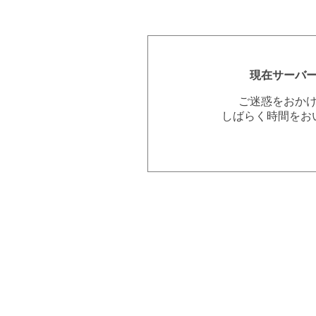
現在サーバ
ご迷惑をおか
しばらく時間をお