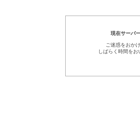
現在サーバ
ご迷惑をおか
しばらく時間をお