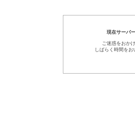
現在サーバ
ご迷惑をおか
しばらく時間をお