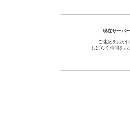
現在サーバ
ご迷惑をおか
しばらく時間をお