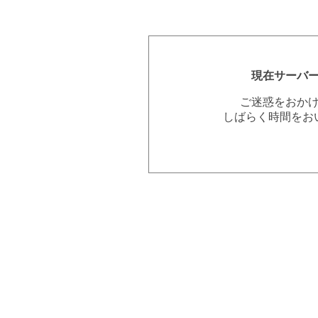
現在サーバ
ご迷惑をおか
しばらく時間をお