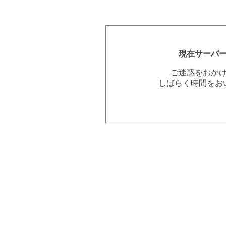
現在サーバ
ご迷惑をおか
しばらく時間をお