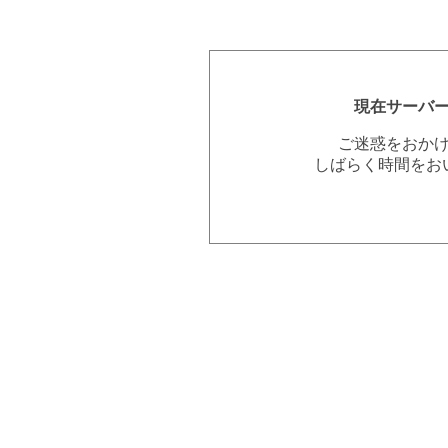
現在サーバ
ご迷惑をおか
しばらく時間をお