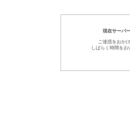
現在サーバ
ご迷惑をおか
しばらく時間をお