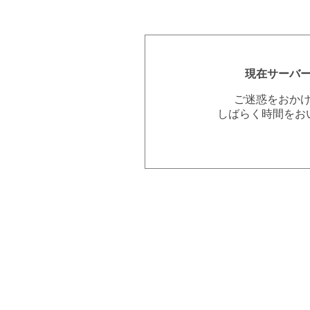
現在サーバ
ご迷惑をおか
しばらく時間をお