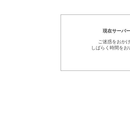
現在サーバ
ご迷惑をおか
しばらく時間をお