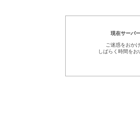
現在サーバ
ご迷惑をおか
しばらく時間をお