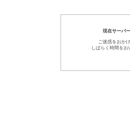
現在サーバ
ご迷惑をおか
しばらく時間をお