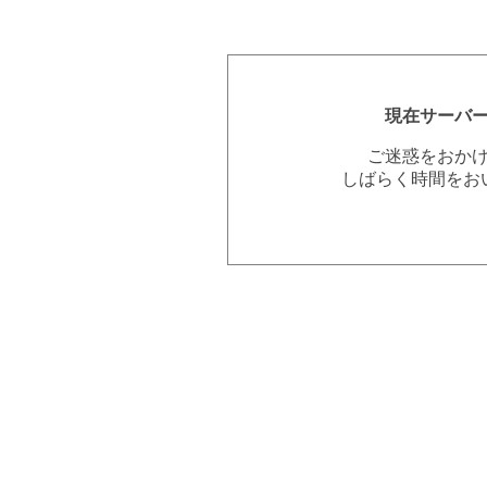
現在サーバ
ご迷惑をおか
しばらく時間をお