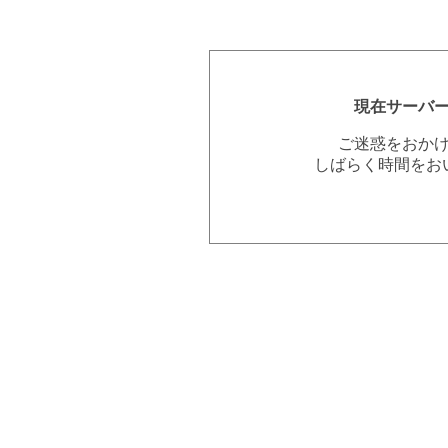
現在サーバ
ご迷惑をおか
しばらく時間をお