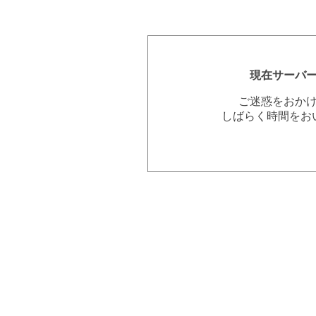
現在サーバ
ご迷惑をおか
しばらく時間をお