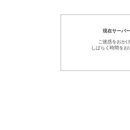
現在サーバ
ご迷惑をおか
しばらく時間をお