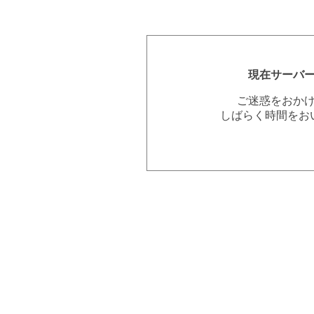
現在サーバ
ご迷惑をおか
しばらく時間をお