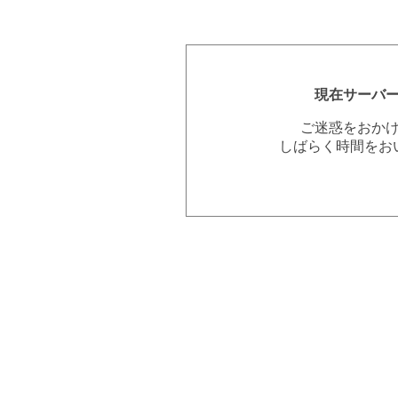
現在サーバ
ご迷惑をおか
しばらく時間をお