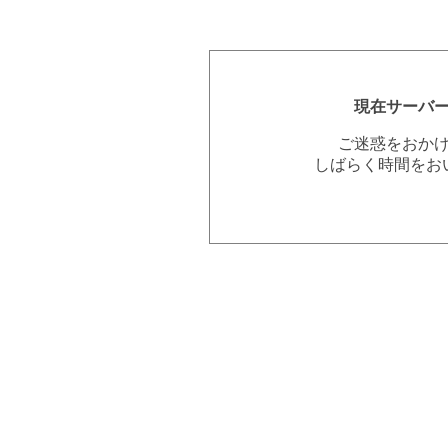
現在サーバ
ご迷惑をおか
しばらく時間をお