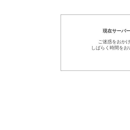
現在サーバ
ご迷惑をおか
しばらく時間をお