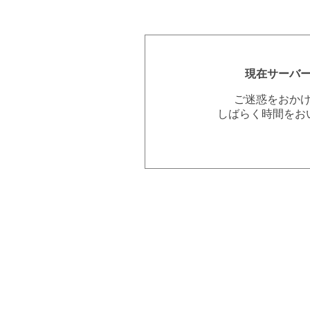
現在サーバ
ご迷惑をおか
しばらく時間をお