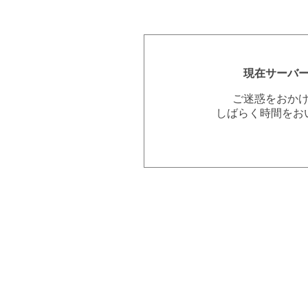
現在サーバ
ご迷惑をおか
しばらく時間をお