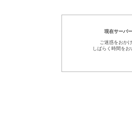
現在サーバ
ご迷惑をおか
しばらく時間をお