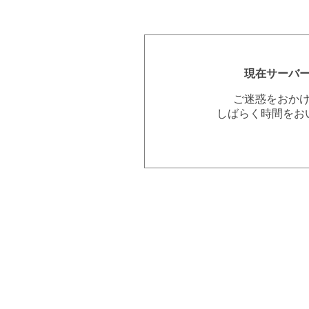
現在サーバ
ご迷惑をおか
しばらく時間をお