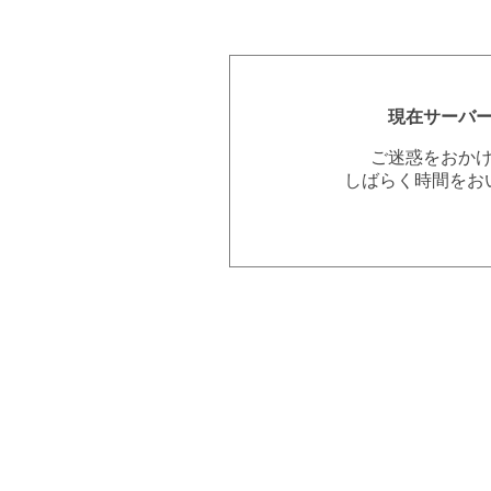
現在サーバ
ご迷惑をおか
しばらく時間をお