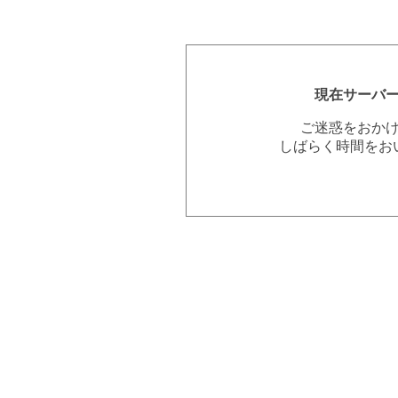
現在サーバ
ご迷惑をおか
しばらく時間をお