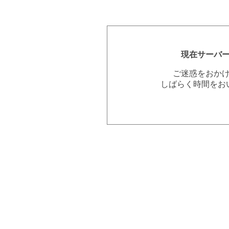
現在サーバ
ご迷惑をおか
しばらく時間をお