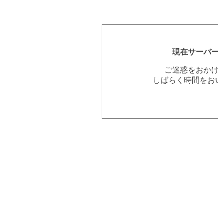
現在サーバ
ご迷惑をおか
しばらく時間をお