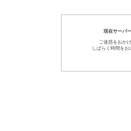
現在サーバ
ご迷惑をおか
しばらく時間をお