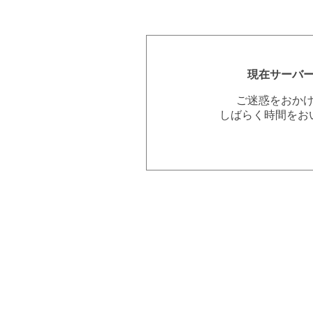
現在サーバ
ご迷惑をおか
しばらく時間をお