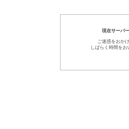
現在サーバ
ご迷惑をおか
しばらく時間をお