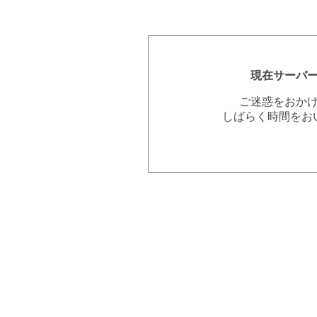
現在サーバ
ご迷惑をおか
しばらく時間をお