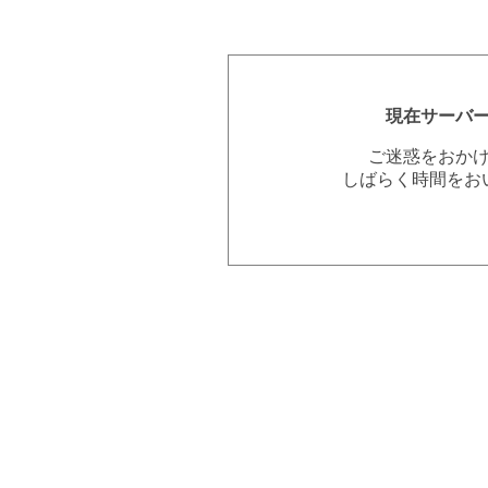
現在サーバ
ご迷惑をおか
しばらく時間をお