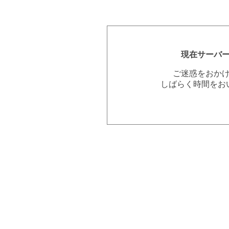
現在サーバ
ご迷惑をおか
しばらく時間をお