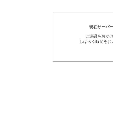
現在サーバ
ご迷惑をおか
しばらく時間をお