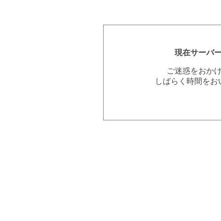
現在サーバ
ご迷惑をおか
しばらく時間をお