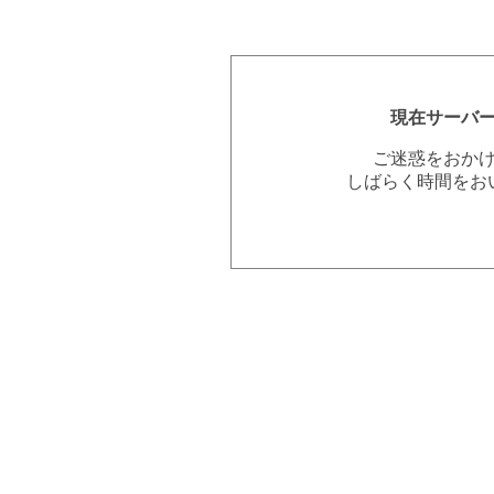
現在サーバ
ご迷惑をおか
しばらく時間をお