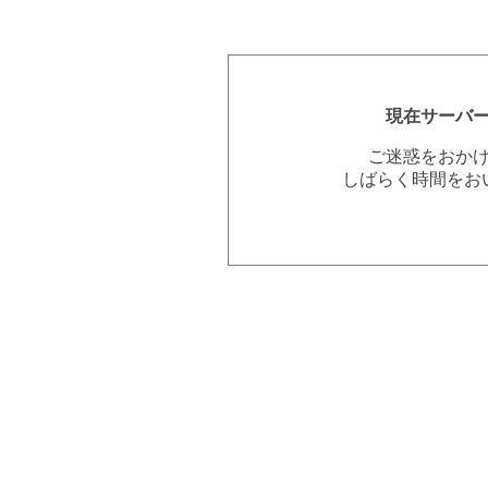
現在サーバ
ご迷惑をおか
しばらく時間をお