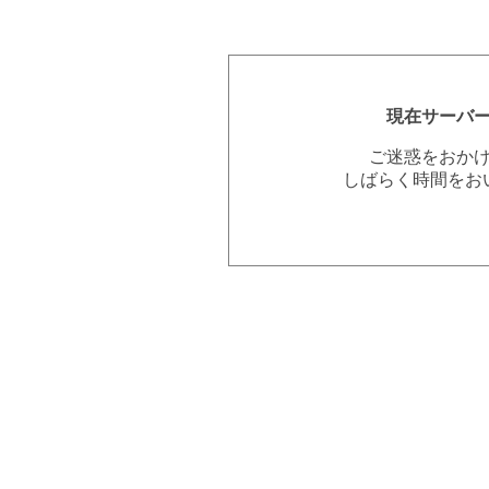
現在サーバ
ご迷惑をおか
しばらく時間をお