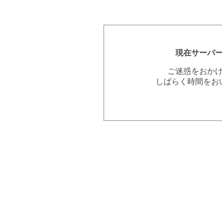
現在サーバ
ご迷惑をおか
しばらく時間をお