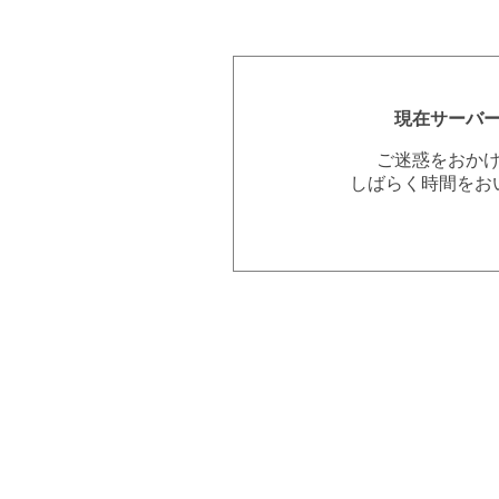
現在サーバ
ご迷惑をおか
しばらく時間をお