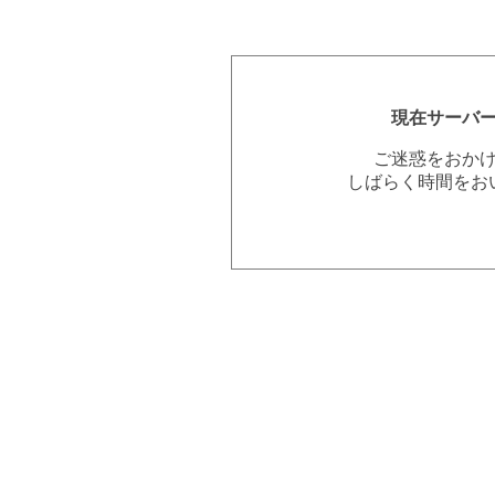
現在サーバ
ご迷惑をおか
しばらく時間をお