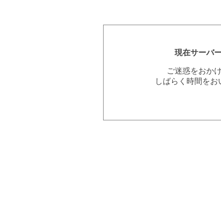
現在サーバ
ご迷惑をおか
しばらく時間をお