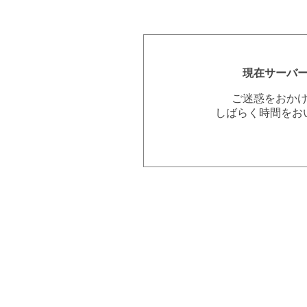
現在サーバ
ご迷惑をおか
しばらく時間をお