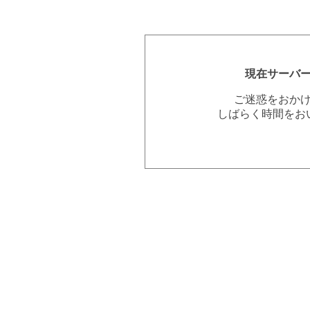
現在サーバ
ご迷惑をおか
しばらく時間をお